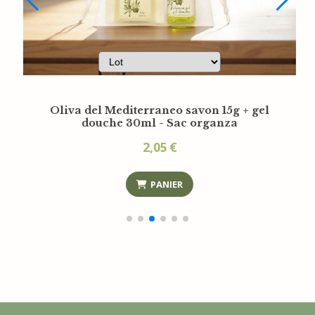
Distribut
va savon 15g + gel douche 30ml + lait
Oliva d
30ml - Sac en organza
3,30
€
PANIER