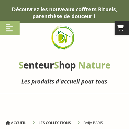
Panneau de gestion des cookies
Découvrez les nouveaux coffrets Rituels,
parenthèse de douceur !
S
enteur
S
hop
Nature
Les produits d'accueil pour tous
ACCUEIL
LES COLLECTIONS
BAÏJA PARIS