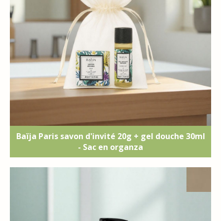
Baïja Paris savon d'invité 20g + gel douche 30ml
- Sac en organza