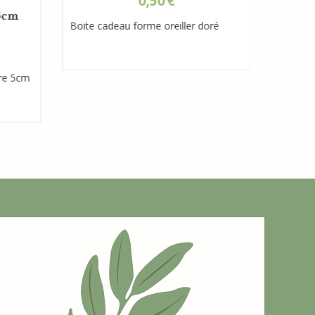
0,50
€
Boite c
 5cm
Boite cadeau forme oreiller doré
tre 5cm