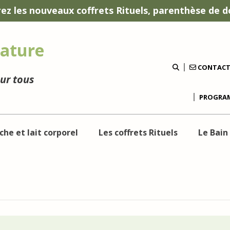
ez les nouveaux coffrets Rituels, parenthèse de d
ature
CONTAC
our tous
PROGRAM
che et lait corporel
Les coffrets Rituels
Le Bain