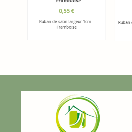
- Framboise
0,55
€
Ruban de satin largeur 1cm -
relle
Ruban d
Framboise