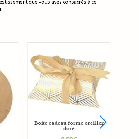
nvestissement que vous avez consacrés à ce
r.
Boit
Boite cadeau forme oreiller
doré