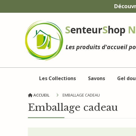
Panneau de gestion des cookies
Découvr
S
enteur
S
hop
N
Les produits d'accueil p
Les Collections
Savons
Gel dou
ACCUEIL
EMBALLAGE CADEAU
Emballage cadeau