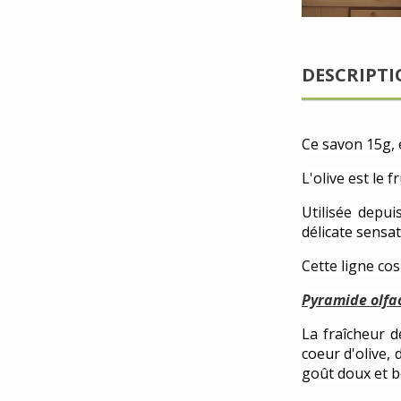
DESCRIPT
Ce savon 15g, é
L'olive est le 
Utilisée depu
délicate sensa
Cette ligne c
Pyramide olfac
La fraîcheur d
coeur d'olive,
goût doux et b