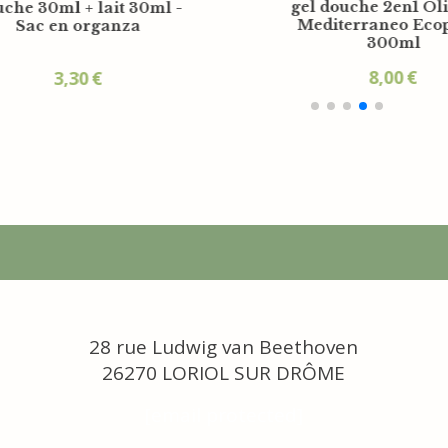
terraneo 30ml
Mediterraneo 30ml
1,15
€
1,25
€
28 rue Ludwig van Beethoven
26270 LORIOL SUR DRÔME
[email protected]