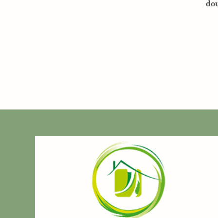
gel douche 2en1 Oliva del
Medi
Mediterraneo Ecopump
300ml
8,00
€