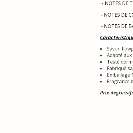
-
NOTES DE TÊT
-
NOTES DE COE
-
NOTES DE BAS
Caractéristiq
Savon flow
Adapté aux 
Testé derm
Fabriqué s
Emballage 1
Fragrance 
Prix dégressif