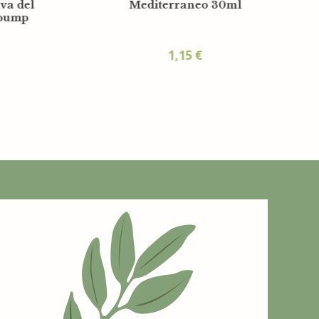
savon 15g + gel douche
30ml - Sac organza
2,05
€