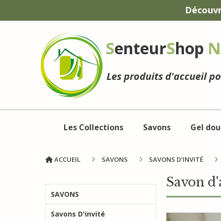
Panneau de gestion des cookies
Découvr
S
enteur
S
hop
N
Les produits d'accueil p
Les Collections
Savons
Gel dou
ACCUEIL
SAVONS
SAVONS D'INVITÉ
Savon d'
SAVONS
Savons D'invité