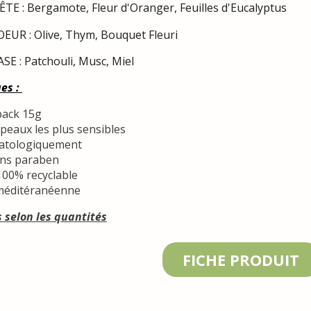
E : Bergamote, Fleur d'Oranger, Feuilles d'Eucalyptus
UR : Olive, Thym, Bouquet Fleuri
E : Patchouli, Musc, Miel
ues :
pack 15g
peaux les plus sensibles
atologiquement
ans paraben
00% recyclable
méditéranéenne
s selon les quantités
FICHE PRODUIT