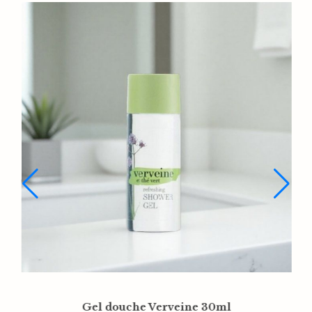
Sachet organza écru 12x15cm