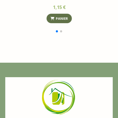
0,35
€
PANIER