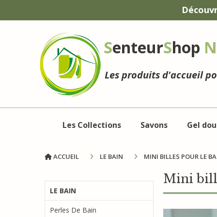
Panneau de gestion des cookies
Découvr
S
enteur
S
hop
N
Les produits d'accueil p
Les Collections
Savons
Gel dou
ACCUEIL
LE BAIN
MINI BILLES POUR LE B
Mini bil
LE BAIN
Perles De Bain