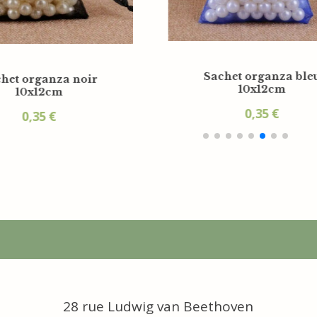
c organza arabesque d'or
Sac organza fr
10x12cm
10x12cm
0,35
€
0,35
€
28 rue Ludwig van Beethoven