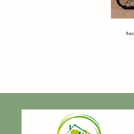
Sa
Sachet organza bleu
10x12cm
0,35
€