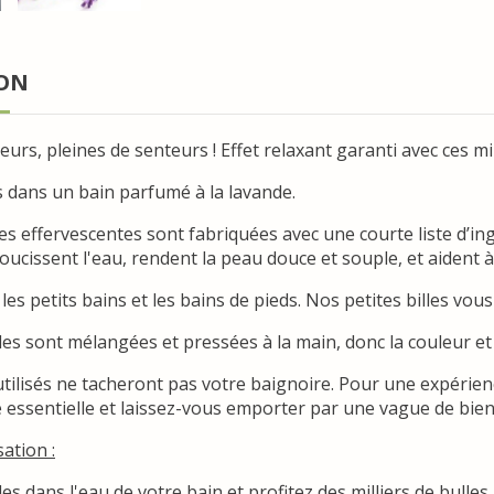
ION
eurs, pleines de senteurs ! Effet relaxant garanti avec ces mi
dans un bain parfumé à la lavande.
les effervescentes sont fabriquées avec une courte liste d’i
oucissent l'eau, rendent la peau douce et souple, et aident à 
les petits bains et les bains de pieds. Nos petites billes vou
lles sont mélangées et pressées à la main, donc la couleur et
utilisés ne tacheront pas votre baignoire. Pour une expérie
e essentielle et laissez-vous emporter par une vague de bien
sation :
les dans l'eau de votre bain et profitez des milliers de bulles..