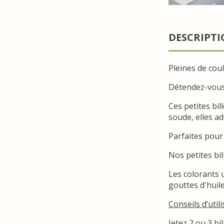
DESCRIPT
Pleines de coul
Détendez-vous 
Ces petites bil
soude, elles ad
Parfaites pour 
Nos petites bi
Les colorants 
gouttes d'huil
Conseils d’utili
Jetez 2 ou 3 bil