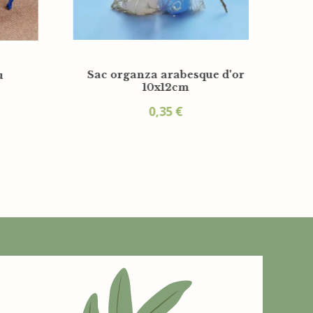
Sac organza lavande
amboise
10x12cm
0,35
€