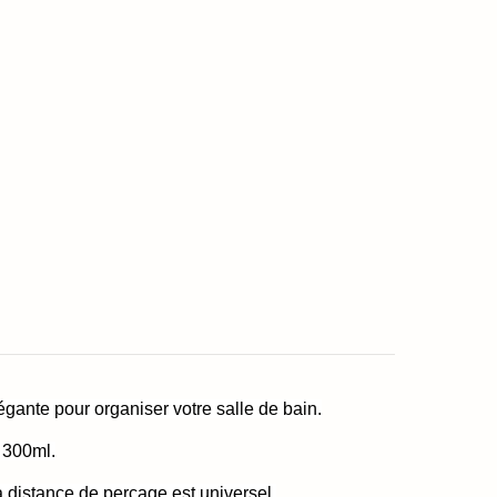
égante pour organiser votre salle de bain.
 300ml.
La distance de perçage est universel.