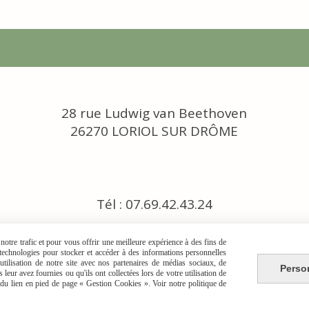
28 rue Ludwig van Beethoven
26270 LORIOL SUR DRÔME
[email protected]
Tél : 07.69.42.43.24
otre trafic et pour vous offrir une meilleure expérience à des fins de
s technologies pour stocker et accéder à des informations personnelles
tilisation de notre site avec nos partenaires de médias sociaux, de
Perso
leur avez fournies ou qu'ils ont collectées lors de votre utilisation de
e du lien en pied de page « Gestion Cookies ». Voir notre politique de
TIONS GÉNÉRALES DE VENTE
POLITIQUE DE CONFIDENTIALITÉ
GESTION CO