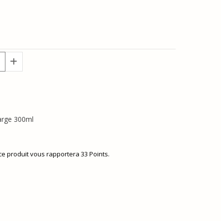
arge 300ml
 ce produit vous rapportera
33
Points.