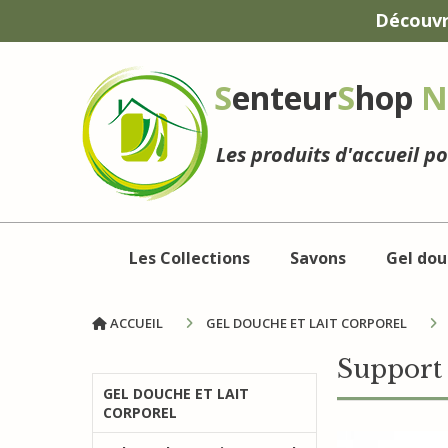
Panneau de gestion des cookies
Découvr
S
enteur
S
hop
N
Les produits d'accueil p
Les Collections
Savons
Gel dou
ACCUEIL
GEL DOUCHE ET LAIT CORPOREL
Support
GEL DOUCHE ET LAIT
CORPOREL