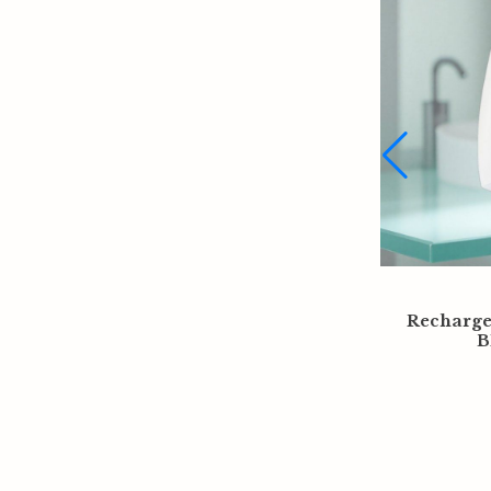
Recharg
B