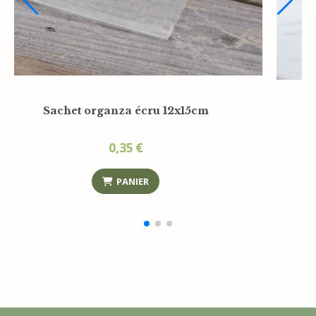
Aqua savon d'invité 10g + gel douche2en1
30ml - Sac en organza
2,05
€
PANIER