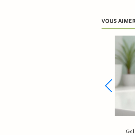
VOUS AIME
Sachet organza écru
Sav
12x15cm