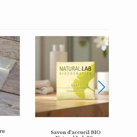
Sachet organza écru
al
12x15cm