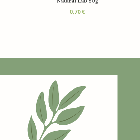
0,35
€