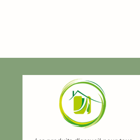
Na
0,35
€