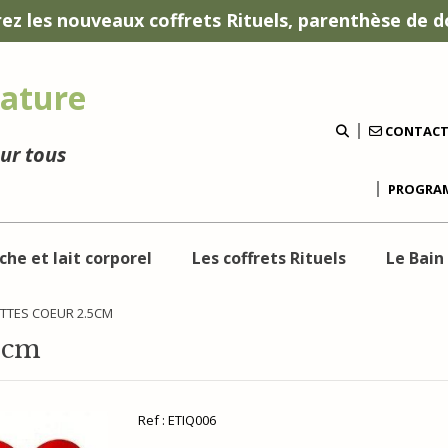
ez les nouveaux coffrets Rituels, parenthèse de d
ature
CONTAC
our tous
PROGRAM
che et lait corporel
Les coffrets Rituels
Le Bain
ETTES COEUR 2.5CM
.5cm
Ref :
ETIQ006