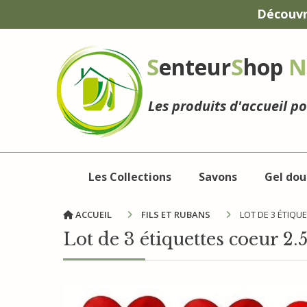
Panneau de gestion des cookies
Découvr
S
enteur
S
hop
N
Les produits d'accueil p
Les Collections
Savons
Gel dou
ACCUEIL
FILS ET RUBANS
LOT DE 3 ÉTIQU
Lot de 3 étiquettes coeur 2