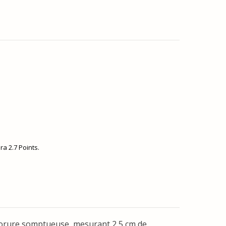
era
2.7
Points.
 dorure somptueuse, mesurant 2,5 cm de