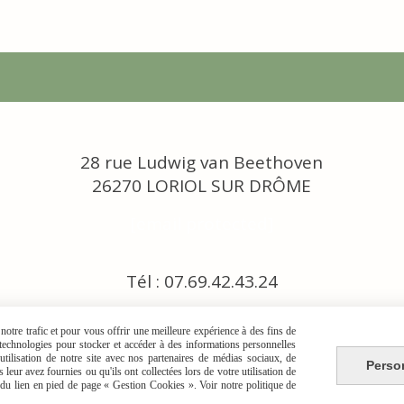
28 rue Ludwig van Beethoven
26270 LORIOL SUR DRÔME
[email protected]
Tél : 07.69.42.43.24
otre trafic et pour vous offrir une meilleure expérience à des fins de
s technologies pour stocker et accéder à des informations personnelles
tilisation de notre site avec nos partenaires de médias sociaux, de
Perso
leur avez fournies ou qu'ils ont collectées lors de votre utilisation de
e du lien en pied de page « Gestion Cookies ». Voir notre politique de
TIONS GÉNÉRALES DE VENTE
POLITIQUE DE CONFIDENTIALITÉ
GESTION CO