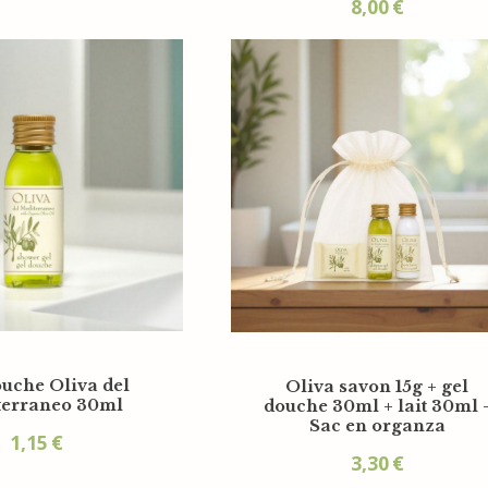
8,00
€
uche Oliva del
Oliva savon 15g + gel
terraneo 30ml
douche 30ml + lait 30ml 
Sac en organza
1,15
€
3,30
€