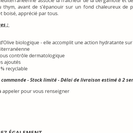
éditerranéenne associe la fraîcheur de la bergamote et de 
du thym, avant de s’épanouir sur un fond chaleureux de p
t boisé, apprécié par tous.
ues :
 d’Olive biologique - elle accomplit une action hydratante sur
iterranéenne
sous contrôle dermatologique
s ajoutés
% recyclable
 commande - Stock limité - Délai de livraison estimé à 2 s
à appeler pour vous renseigner
REZ ÉGALEMENT