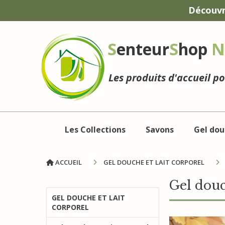
Panneau de gestion des cookies
Découvr
S
enteur
S
hop
N
Les produits d'accueil p
Les Collections
Savons
Gel dou
ACCUEIL
GEL DOUCHE ET LAIT CORPOREL
Gel douc
GEL DOUCHE ET LAIT
CORPOREL