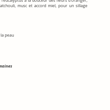
l’eucalyptus à la douceur des fleurs d’oranger,
atchouli, musc et accord miel, pour un sillage
 la peau
emaines