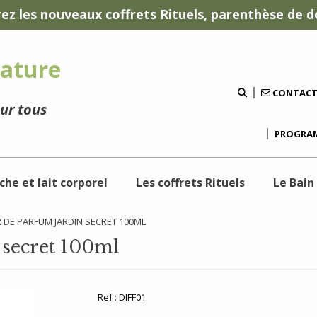
ez les nouveaux coffrets Rituels, parenthèse de d
ature
CONTAC
our tous
PROGRAM
che et lait corporel
Les coffrets Rituels
Le Bain
 DE PARFUM JARDIN SECRET 100ML
 secret 100ml
Ref :
DIFF01