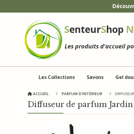
Panneau de gestion des cookies
Découvr
S
enteur
S
hop
N
Les produits d'accueil p
Les Collections
Savons
Gel dou
ACCUEIL
PARFUM D'INTÉRIEUR
DIFFUSEUR
Diffuseur de parfum Jardin