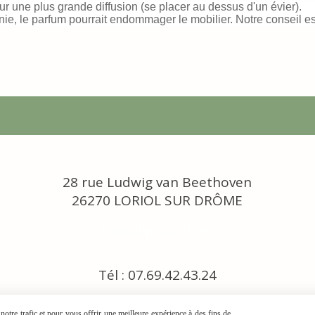
r une plus grande diffusion (se placer au dessus d'un évier).
nie, le parfum pourrait endommager le mobilier. Notre conseil 
28 rue Ludwig van Beethoven
26270 LORIOL SUR DRÔME
[email protected]
Tél : 07.69.42.43.24
otre trafic et pour vous offrir une meilleure expérience à des fins de