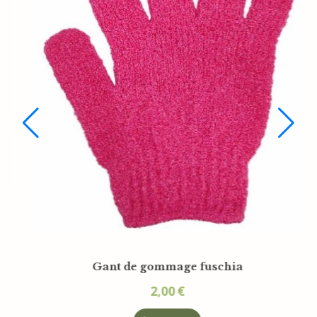
Sachet organza écru 12x15cm
0,35
€
PANIER