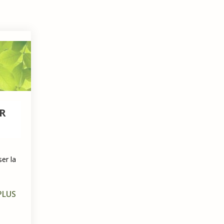
UR
ser la
PLUS