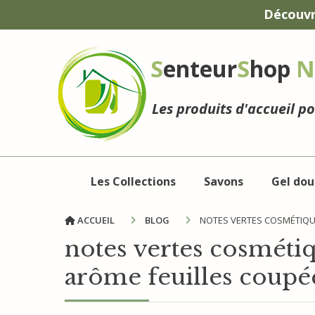
Panneau de gestion des cookies
Découvr
S
enteur
S
hop
N
Les produits d'accueil p
Les Collections
Savons
Gel dou
ACCUEIL
BLOG
NOTES VERTES COSMÉTIQUE
notes vertes cosmétiq
arôme feuilles coupée