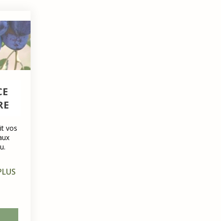
CE
RE
it vos
aux
u.
PLUS