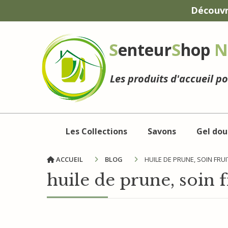
Panneau de gestion des cookies
Découvr
S
enteur
S
hop
N
Les produits d'accueil p
Les Collections
Savons
Gel dou
ACCUEIL
BLOG
HUILE DE PRUNE, SOIN FRU
huile de prune, soin 