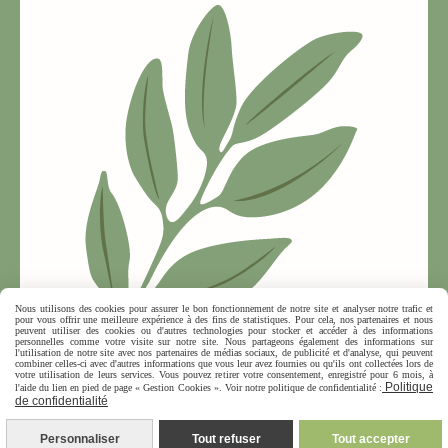
Nous utilisons des cookies pour assurer le bon fonctionnement de notre site et analyser notre trafic et
pour vous offrir une meilleure expérience à des fins de statistiques. Pour cela, nos partenaires et nous
peuvent utiliser des cookies ou d'autres technologies pour stocker et accéder à des informations
personnelles comme votre visite sur notre site. Nous partageons également des informations sur
l'utilisation de notre site avec nos partenaires de médias sociaux, de publicité et d'analyse, qui peuvent
combiner celles-ci avec d'autres informations que vous leur avez fournies ou qu'ils ont collectées lors de
votre utilisation de leurs services. Vous pouvez retirer votre consentement, enregistré pour 6 mois, à
Politique
l'aide du lien en pied de page « Gestion Cookies ». Voir notre politique de confidentialité :
de confidentialité
MENTIONS LÉGALES
CONDITIONS GÉNÉRALES DE VENTE
POLITIQUE
DE CONFIDENTIALITÉ
GESTION COOKIES
MON COMPTE
RGPD
Personnaliser
Tout refuser
Tout accepter