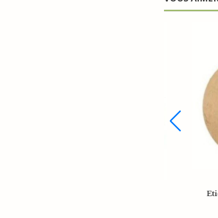
Perle 
Etiquette ronde kraft 5cm