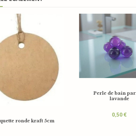
Perle de bain parfum
de bain parfum
passion
lavande
0,50
€
0,50
€