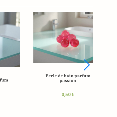
Mini bille de bain
effervescente 9g parfum
coco
ef
0,46
€