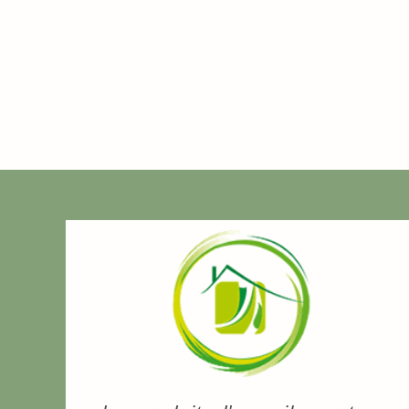
0,15
€