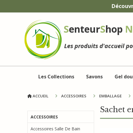
Panneau de gestion des cookies
Découvr
S
enteur
S
hop
N
Les produits d'accueil p
Les Collections
Savons
Gel dou
ACCUEIL
ACCESSOIRES
EMBALLAGE
Sachet e
ACCESSOIRES
Accessoires Salle De Bain