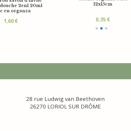
One for You savon d'invi
d'accueil One For
15g + gel douche 2en1 20
You 15g
- Sac en organza
1,60
€
0,50
€
28 rue Ludwig van Beethoven
26270 LORIOL SUR DRÔME
[email protected]