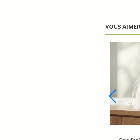
VOUS AIME
Sachet organza écru