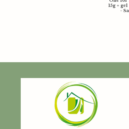
Savon 
12x15cm
0,35
€