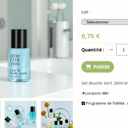
Lot :
0,75
€
Quantité :
PANIER
Gel douche 2en1 20ml enr
Livraison 48H
Programme de fidélité :