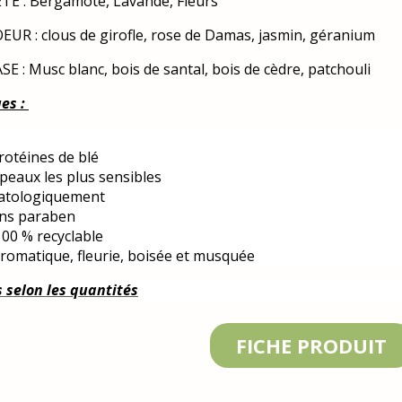
TE : Bergamote, Lavande, Fleurs
UR : clous de girofle, rose de Damas, jasmin, géranium
E : Musc blanc, bois de santal, bois de cèdre, patchouli
ues :
rotéines de blé
peaux les plus sensibles
atologiquement
ans paraben
00 % recyclable
romatique, fleurie, boisée et musquée
s selon les quantités
FICHE PRODUIT