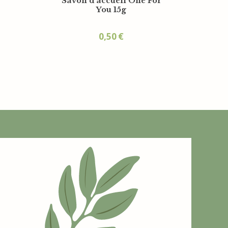
té
12x15cm
ml
0,35
€