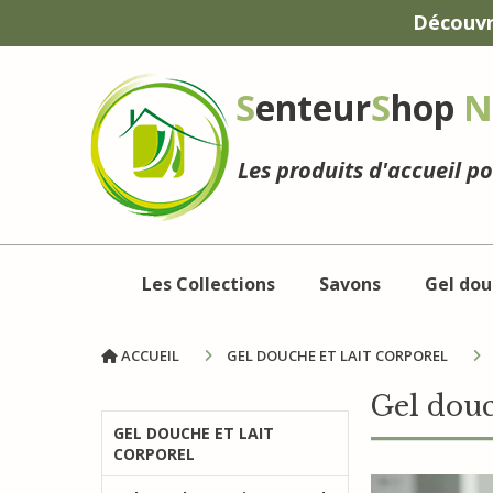
Panneau de gestion des cookies
Découvr
S
enteur
S
hop
N
Les produits d'accueil p
Les Collections
Savons
Gel dou
ACCUEIL
GEL DOUCHE ET LAIT CORPOREL
Gel dou
GEL DOUCHE ET LAIT
CORPOREL