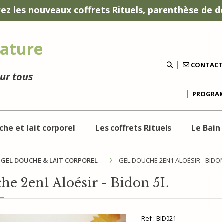
ez les nouveaux coffrets Rituels, parenthèse de d
ature
CONTAC
our tous
PROGRAM
che et lait corporel
Les coffrets Rituels
Le Bain
GEL DOUCHE & LAIT CORPOREL
GEL DOUCHE 2EN1 ALOÉSIR - BIDO
he 2en1 Aloésir - Bidon 5L
Ref :
BID021