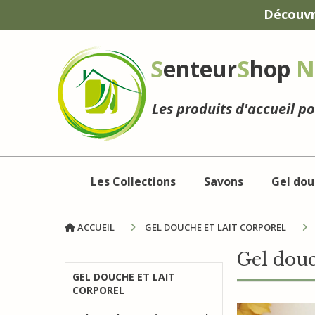
Panneau de gestion des cookies
Découvr
S
enteur
S
hop
N
Les produits d'accueil p
Les Collections
Savons
Gel dou
ACCUEIL
GEL DOUCHE ET LAIT CORPOREL
Gel douc
GEL DOUCHE ET LAIT
CORPOREL