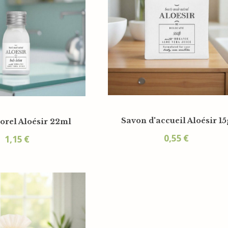
Savon d'accueil Aloésir 15
porel Aloésir 22ml
0,55
€
1,15
€