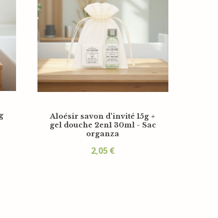
g
Aloésir savon d'invité 15g +
gel douche 2en1 30ml - Sac
organza
2,05
€