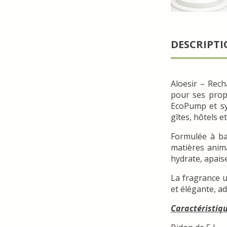
DESCRIPT
Aloesir – Rech
pour ses propr
EcoPump et sy
gîtes, hôtels e
Formulée à ba
matières anima
hydrate, apaise
La fragrance u
et élégante, a
Caractéristiq