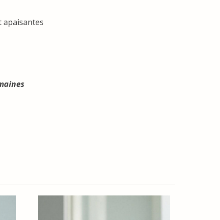
t apaisantes
emaines