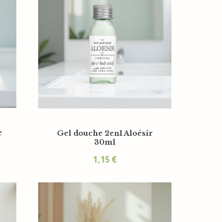
e
Gel douche 2en1 Aloésir
30ml
1,15
€