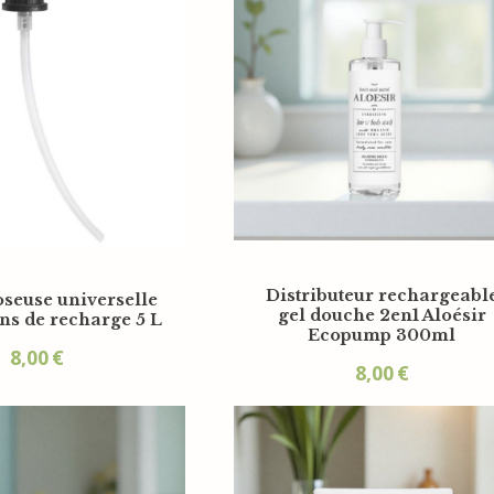
Distributeur rechargeabl
seuse universelle
gel douche 2en1 Aloésir
ns de recharge 5 L
Ecopump 300ml
8,00
€
8,00
€