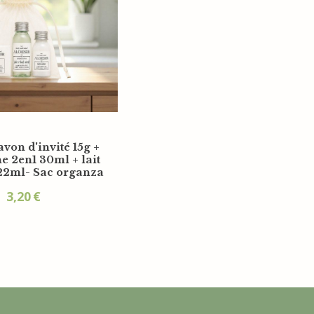
avon d'invité 15g +
e 2en1 30ml + lait
22ml- Sac organza
3,20
€