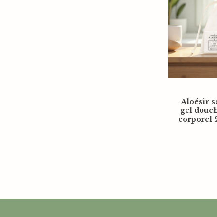
Aloésir s
gel douch
corporel 