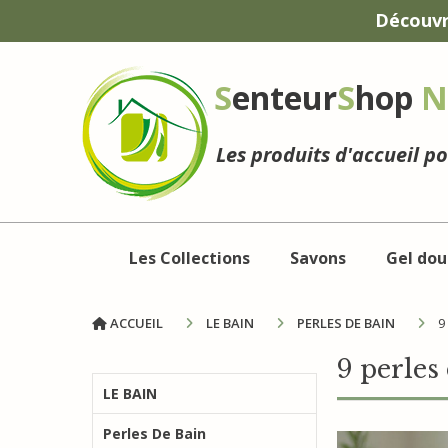
Panneau de gestion des cookies
Découvr
S
enteur
S
hop
N
Les produits d'accueil p
Les Collections
Savons
Gel dou
ACCUEIL
LE BAIN
PERLES DE BAIN
9
9 perles
LE BAIN
Perles De Bain