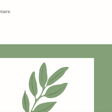
taire.