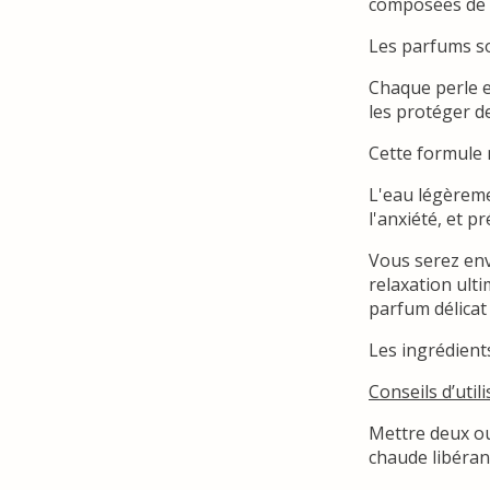
composées de p
Les parfums so
Chaque perle e
les protéger d
Cette formule 
L'eau légèreme
l'anxiété, et p
Vous serez env
relaxation ulti
parfum délicat 
Les ingrédient
Conseils d’utili
Mettre deux ou
chaude libéran