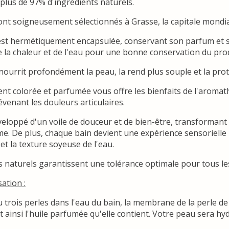
lus de 97% d'ingrédients naturels.
nt soigneusement sélectionnés à Grasse, la capitale mondi
st hermétiquement encapsulée, conservant son parfum et son
e la chaleur et de l'eau pour une bonne conservation du prod
nourrit profondément la peau, la rend plus souple et la pro
nt colorée et parfumée vous offre les bienfaits de l'aromath
révenant les douleurs articulaires.
eloppé d'un voile de douceur et de bien-être, transformant
me. De plus, chaque bain devient une expérience sensorielle u
et la texture soyeuse de l'eau.
s naturels garantissent une tolérance optimale pour tous le
sation :
 trois perles dans l'eau du bain, la membrane de la perle de 
t ainsi l'huile parfumée qu'elle contient. Votre peau sera h