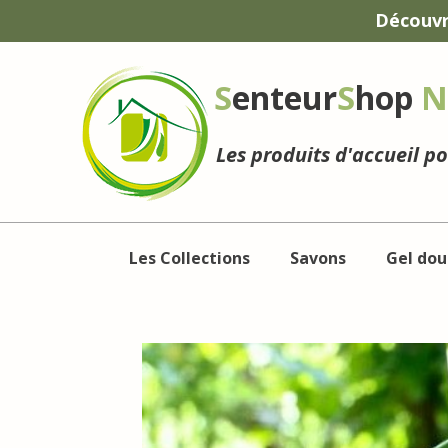
Panneau de gestion des cookies
Découvr
S
enteur
S
hop
N
Les produits d'accueil p
Les Collections
Savons
Gel dou