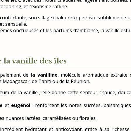
ocooning, et l’exotisme raffiné.
confortante, son sillage chaleureux persiste subtilement sur
t sensuelle.
crèmes onctueuses et les parfums d’ambiance, la vanille est 
la vanille des îles
cipalement de
la vanilline
, molécule aromatique extraite 
de Madagascar, de Tahiti ou de la Réunion.
um de la vanille ; elle donne cette senteur chaude, douce
ue
et
eugénol
: renforcent les notes sucrées, balsamiques
 nuances lactées, caramélisées ou florales.
 ingrédient hydratant et antioxydant, grâce à sa richesse