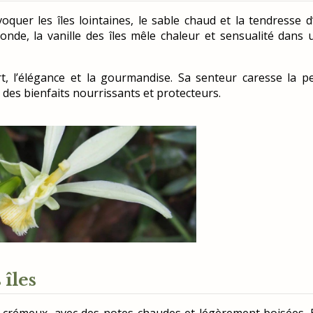
voquer les îles lointaines, le sable chaud et la tendresse d
nde, la vanille des îles mêle chaleur et sensualité dans 
rt, l’élégance et la gourmandise. Sa senteur caresse la p
des bienfaits nourrissants et protecteurs.
 îles
é, crémeux, avec des notes chaudes et légèrement boisées. E