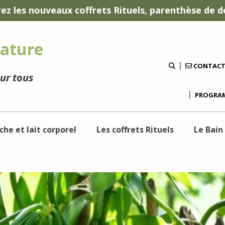
ez les nouveaux coffrets Rituels, parenthèse de d
ature
CONTAC
our tous
PROGRAM
che et lait corporel
Les coffrets Rituels
Le Bain