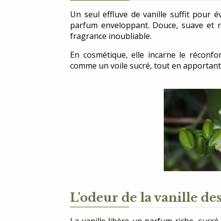
Un seul effluve de vanille suffit pour é
parfum enveloppant. Douce, suave et ro
fragrance inoubliable.
En cosmétique, elle incarne le réconfo
comme un voile sucré, tout en apportant 
L'odeur de la vanille des
La vanille libère un parfum riche, sucr