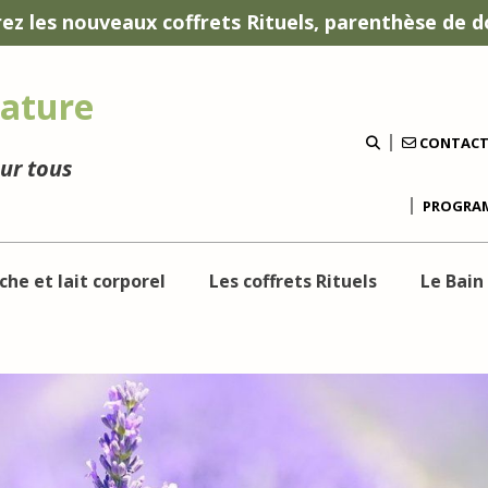
ez les nouveaux coffrets Rituels, parenthèse de d
ature
CONTAC
our tous
PROGRAM
che et lait corporel
Les coffrets Rituels
Le Bain