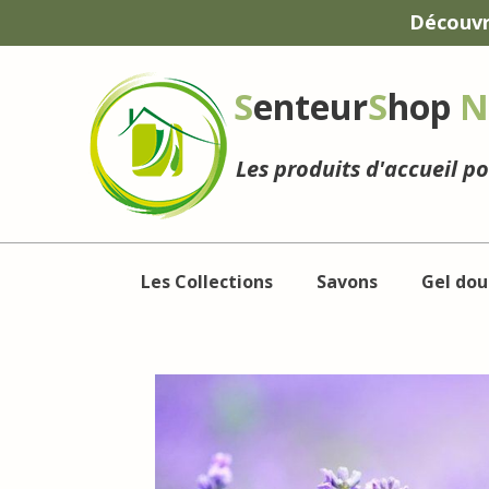
Panneau de gestion des cookies
Découvr
S
enteur
S
hop
N
Les produits d'accueil p
Les Collections
Savons
Gel dou