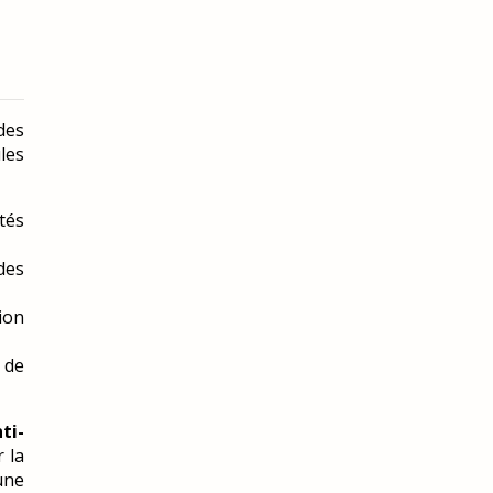
des
les
tés
des
ion
 de
ti-
 la
 une